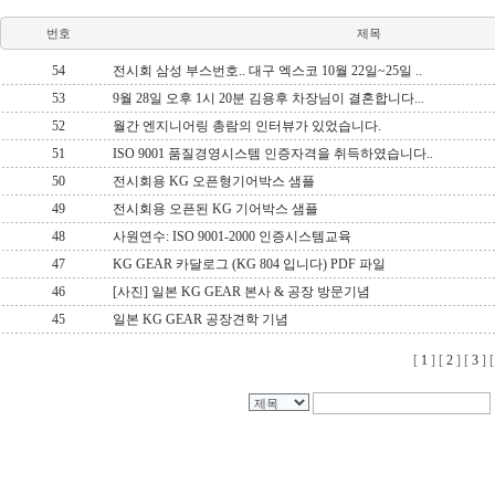
번호
제목
54
전시회 삼성 부스번호.. 대구 엑스코 10월 22일~25일 ..
53
9월 28일 오후 1시 20분 김용후 차장님이 결혼합니다...
52
월간 엔지니어링 총람의 인터뷰가 있었습니다.
51
ISO 9001 품질경영시스템 인증자격을 취득하였습니다..
50
전시회용 KG 오픈형기어박스 샘플
49
전시회용 오픈된 KG 기어박스 샘플
48
사원연수: ISO 9001-2000 인증시스템교육
47
KG GEAR 카달로그 (KG 804 입니다) PDF 파일
46
[사진] 일본 KG GEAR 본사 & 공장 방문기념
45
일본 KG GEAR 공장견학 기념
[
1
] [
2
] [
3
] 