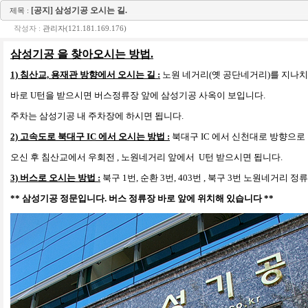
[공지] 삼성기공 오시는 길.
제목 :
작성자 :
관리자(121.181.169.176)
삼성기공 을 찾아오시는 방법.
1) 침산교, 용재관 방향에서 오시는 길 :
노원 네거리(옛 공단네거리)를 지나
바로 U턴을 받으시면 버스정류장 앞에 삼성기공 사옥이 보입니다.
주차는 삼성기공 내 주차장에 하시면
됩니다.
2) 고속도로 북대구 IC 에서 오시는 방법 :
북대구 IC 에서 신천대로 방향으로
오신 후 침산교에서 우회전 , 노원네거리 앞에서 U턴 받으시면 됩니다.
3) 버스로 오시는 방법 :
북구 1번, 순환 3번, 403번 , 북구 3번 노원네거리 정
** 삼성기공 정문입니다. 버스 정류장 바로 앞에 위치해 있습니다 **