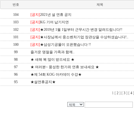
번호
제목
104
[공지]
2021년 설 연휴 공지
103
[공지]
KG 기어 납기지연
102
[공지]
★2019년 1월 1일부터 근무시간 변경 알려드립니다!!
101
[공지]
★사장님께서 중소벤처기업 장관상을 수상하셨습니다!..
100
[공지]
★삼성기공몰이 오픈했습니다 !!
99
즐거운 명절을 가족과 함께..
98
★ 새해 복 많이 받으세요 ★
97
★ 여러분~ 풍성한 한가위 연휴 보내세요 ★
96
★제 54회 KOG 아카데미 수강★
95
★설연휴공지★
1
[
2
] [
3
] [
4
]