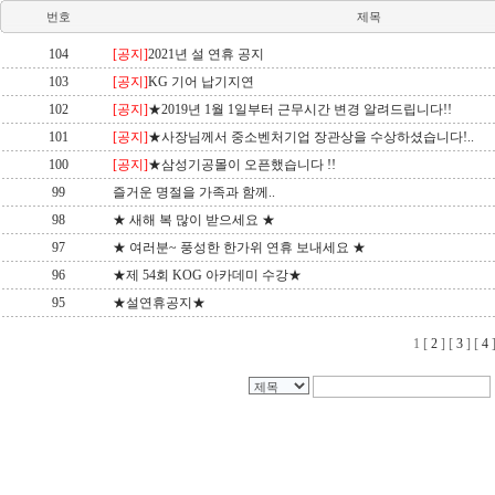
번호
제목
104
[공지]
2021년 설 연휴 공지
103
[공지]
KG 기어 납기지연
102
[공지]
★2019년 1월 1일부터 근무시간 변경 알려드립니다!!
101
[공지]
★사장님께서 중소벤처기업 장관상을 수상하셨습니다!..
100
[공지]
★삼성기공몰이 오픈했습니다 !!
99
즐거운 명절을 가족과 함께..
98
★ 새해 복 많이 받으세요 ★
97
★ 여러분~ 풍성한 한가위 연휴 보내세요 ★
96
★제 54회 KOG 아카데미 수강★
95
★설연휴공지★
1
[
2
] [
3
] [
4
]