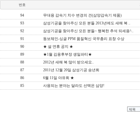
번호
94
무대용 감속기 치수 변경의 건(삼양감속기 제품)
93
삼성기공을 찾아주신 모든 분들 2013년에도 새해 복 ..
92
삼성기공을 찾아주신 모든 분들~ 행복한 추석 되세용^..
91
동보체인-싱글 PPM 품질혁신 국무총리 표창 수상
90
★ 설 연휴 공지 ★
89
★1월 김용후부장 생일파티★
88
2012년 새해 복 많이 받으세요..
87
2011년 12월 20일 삼성기공 송년회
86
6월 11일 야유회 ★
85
사용되는 분야는 달라도 선택은 삼양!