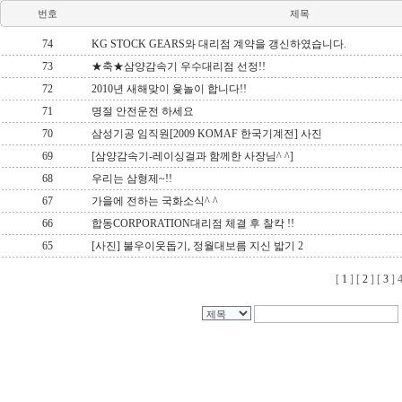
번호
제목
74
KG STOCK GEARS와 대리점 계약을 갱신하였습니다.
73
★축★삼양감속기 우수대리점 선정!!
72
2010년 새해맞이 윷놀이 합니다!!
71
명절 안전운전 하세요
70
삼성기공 임직원[2009 KOMAF 한국기계전] 사진
69
[삼양감속기-레이싱걸과 함께한 사장님^ ^]
68
우리는 삼형제~!!
67
가을에 전하는 국화소식^ ^
66
합동CORPORATION대리점 체결 후 찰칵 !!
65
[사진] 불우이웃돕기, 정월대보름 지신 밟기 2
[
1
] [
2
] [
3
]