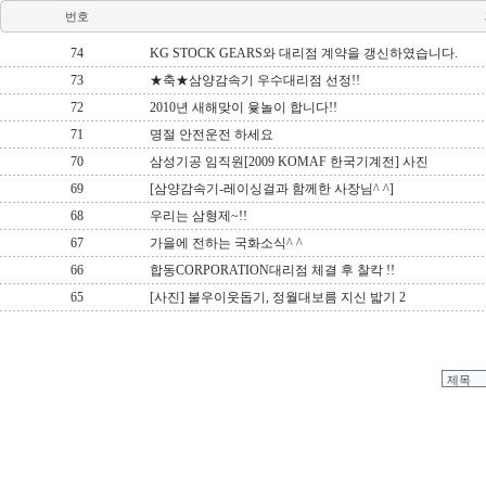
번호
74
KG STOCK GEARS와 대리점 계약을 갱신하였습니다.
73
★축★삼양감속기 우수대리점 선정!!
72
2010년 새해맞이 윷놀이 합니다!!
71
명절 안전운전 하세요
70
삼성기공 임직원[2009 KOMAF 한국기계전] 사진
69
[삼양감속기-레이싱걸과 함께한 사장님^ ^]
68
우리는 삼형제~!!
67
가을에 전하는 국화소식^ ^
66
합동CORPORATION대리점 체결 후 찰칵 !!
65
[사진] 불우이웃돕기, 정월대보름 지신 밟기 2