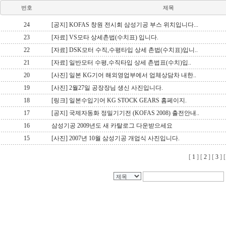
번호
제목
24
[공지] KOFAS 창원 전시회 삼성기공 부스 위치입니다...
23
[자료] VS모타 상세촌법(수치표) 입니다.
22
[자료] DSK모터 수직,수평타입 상세 촌법(수치표)입니..
21
[자료] 일반모터 수평,수직타입 상세 촌법표(수치)입..
20
[사진] 일본 KG기어 해외영업부에서 업체상담차 내한..
19
[사진] 2월27일 공장장님 생신 사진입니다.
18
[링크] 일본수입기어 KG STOCK GEARS 홈페이지.
17
[공지] 국제자동화 정밀기기전 (KOFAS 2008) 출전안내..
16
삼성기공 2009년도 새 카탈로그 다운받으세요
15
[사진] 2007년 10월 삼성기공 개업식 사진입니다.
[
1
] [
2
] [
3
] 